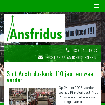
Toggl
naviga
033 - 461 59 23
SECRETARIAAT@ANSFRIDUSKERK.NL
Sint Ansfriduskerk: 110 jaar en weer
verder...
Op 24 mei 2026 vierden
we het Pinksterfeest. Met
Pinksteren markeren we
het begin van de