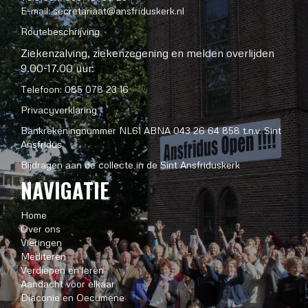
E-mail:
secretariaat@ansfriduskerk.nl
Routebeschrijving
Ziekenzalving, ziekenzegening en melden overlijden
9.00-17.00 uur:
Telefoon: 085 078 23 16
Privacyverklaring
Bankrekeningnummer NL61 ABNA 043 26 64 858 t.n.v. Sint
Ansfridus
Bijdragen aan de collecte in de Sint Ansfriduskerk
NAVIGATIE
Home
Over ons
Vieringen
Mediteren
Verdiepen en leren
Aandacht voor elkaar
Diaconie en Oecumene