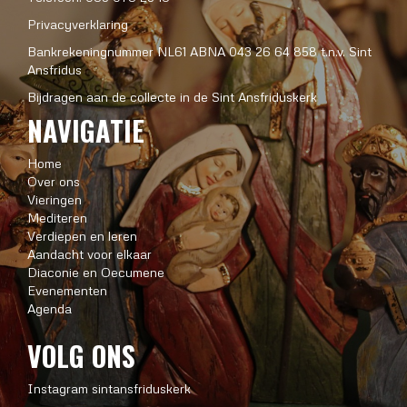
Privacyverklaring
Bankrekeningnummer NL61 ABNA 043 26 64 858 t.n.v. Sint
Ansfridus
Bijdragen aan de collecte in de Sint Ansfriduskerk
NAVIGATIE
Home
Over ons
Vieringen
Mediteren
Verdiepen en leren
Aandacht voor elkaar
Diaconie en Oecumene
Evenementen
Agenda
VOLG ONS
Instagram sintansfriduskerk