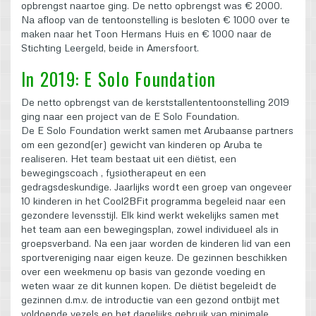
opbrengst naartoe ging. De netto opbrengst was € 2000.
Na afloop van de tentoonstelling is besloten € 1000 over te
maken naar het Toon Hermans Huis en € 1000 naar de
Stichting Leergeld, beide in Amersfoort.
In 2019: E Solo Foundation
De netto opbrengst van de kerststallententoonstelling 2019
ging naar een project van de E Solo Foundation.
De E Solo Foundation werkt samen met Arubaanse partners
om een gezond(er) gewicht van kinderen op Aruba te
realiseren. Het team bestaat uit een diëtist, een
bewegingscoach , fysiotherapeut en een
gedragsdeskundige. Jaarlijks wordt een groep van ongeveer
10 kinderen in het Cool2BFit programma begeleid naar een
gezondere levensstijl. Elk kind werkt wekelijks samen met
het team aan een bewegingsplan, zowel individueel als in
groepsverband. Na een jaar worden de kinderen lid van een
sportvereniging naar eigen keuze. De gezinnen beschikken
over een weekmenu op basis van gezonde voeding en
weten waar ze dit kunnen kopen. De diëtist begeleidt de
gezinnen d.m.v. de introductie van een gezond ontbijt met
voldoende vezels en het dagelijks gebruik van minimale