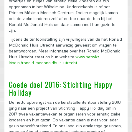
broertjes en zusjes van ernstig zieke kinderen die zijn
opgenomen in het Wilhelmina Kinderziekenhuis of het
Prinses Máxima Medisch Centrum. Indien mogelijk komen
ook de zieke kinderen zelf af en toe naar de tuin bij het
Ronald McDonald Huis om daar samen met hun gezin te
zijn.
Tijdens de tentoonstelling zijn vrijwilligers van de het Ronald
McDonald Huis Utrecht aanwezig geweest om vragen te
beantwoorden. Meer informatie over het Ronald McDonald
Huis Utrecht staat op hun website
www.hetwkz-
kind.nl/ronald-mcdonaldhuis-utrecht
.
Goede doel 2016: Stichting Happy
Holiday
De netto opbrengst van de kerststallententoonstelling 2016
ging naar een project van Stichting Happy Holiday om in
2017 twee vakantieweken te organiseren voor ernstig zieke
kinderen en hun gezin. Op vakantie gaan is niet voor ieder
gezin vanzelfsprekend. In ons land zijn armlastige gezinnen,
waarvan één of soms meerdere kinderen ernstig of