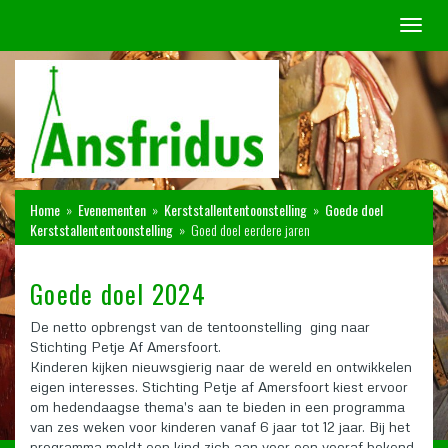
Toggl
naviga
Home
»
Evenementen
»
Kerststallententoonstelling
»
Goede doel
Kerststallententoonstelling
»
Goed doel eerdere jaren
Goede doel 2024
De netto opbrengst van de tentoonstelling ging naar
Stichting Petje Af Amersfoort.
Kinderen kijken nieuwsgierig naar de wereld en ontwikkelen
eigen interesses. Stichting Petje af Amersfoort kiest ervoor
om hedendaagse thema's aan te bieden in een programma
van zes weken voor kinderen vanaf 6 jaar tot 12 jaar. Bij het
programma meldt een kind zich aan voor een vooraf bekend