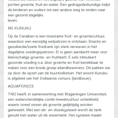
porties groente, fruit en water. Een gedragsdeskundige helpt
de kinderen en ouders om een andere weg te vinden naar
een gezond dagelijks
leven.
MI KUNUKU
Op de Caraïben is een moeizame fruit- en groentecultuur,
waardoor een eenzijdig eetpatroon is ontstaan. Snacks en
gesuikerde/zoete frisdrank zijn sterk verweven in het
dagelijkse voedingspatroon. Er is geen aandacht meer voor
kleinschalige groente- en fruitteelt. E solo stimuleert
gezonde voeding o.a. door groente en fruit bereikbaar te
maken voor een brede groep eilandbewoners. Dit pakken we
op door de opzet van de buurtvolkstuin. Het woord Kunuku
is afgeleid van het Indiaanse conuco (landbouw).
AQUAPONICS
TNO heeft, in samenwerking met Wageningen Universiteit,
een watervriendelijke combi-kweekcultuur ontwikkeld,
waarin zowel vissen als groente gelijktijdig worden
gekweekt. Met een eb- en vloedsysteem wordt de tank
gevuld met water uit de vissentank. Het systeem maakt