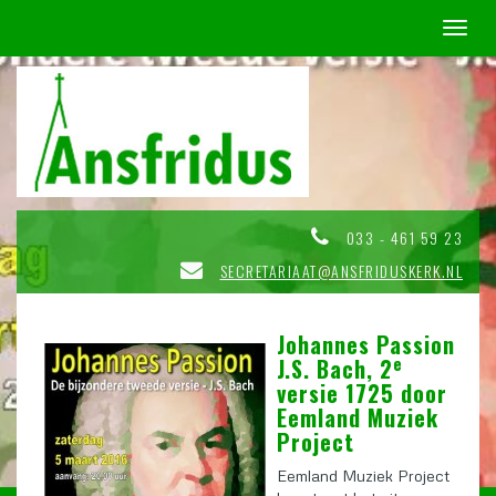
Toggl
naviga
033 - 461 59 23
SECRETARIAAT@ANSFRIDUSKERK.NL
Johannes Passion
e
J.S. Bach, 2
versie 1725 door
Eemland Muziek
Project
Eemland Muziek Project