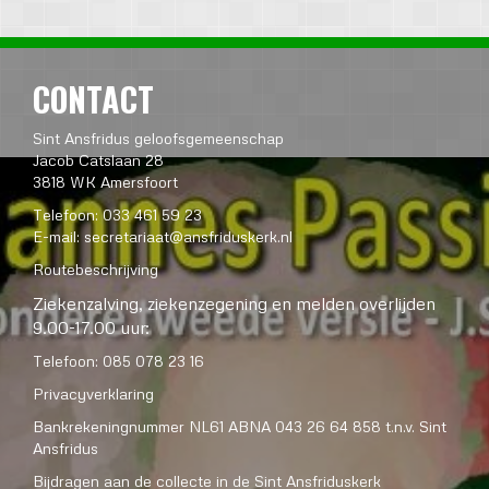
CONTACT
Sint Ansfridus geloofsgemeenschap
Jacob Catslaan 28
3818 WK Amersfoort
Telefoon: 033 461 59 23
E-mail:
secretariaat@ansfriduskerk.nl
Routebeschrijving
Ziekenzalving, ziekenzegening en melden overlijden
9.00-17.00 uur:
Telefoon: 085 078 23 16
Privacyverklaring
Bankrekeningnummer NL61 ABNA 043 26 64 858 t.n.v. Sint
Ansfridus
Bijdragen aan de collecte in de Sint Ansfriduskerk