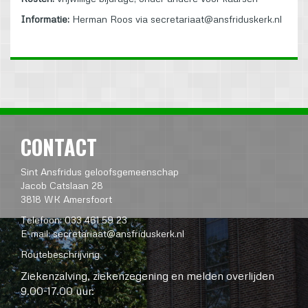
Informatie:
Herman Roos via secretariaat@ansfriduskerk.nl
CONTACT
Sint Ansfridus geloofsgemeenschap
Jacob Catslaan 28
3818 WK Amersfoort
Telefoon: 033 461 59 23
E-mail:
secretariaat@ansfriduskerk.nl
Routebeschrijving
Ziekenzalving, ziekenzegening en melden overlijden
9.00-17.00 uur: