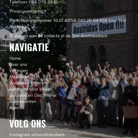
Telefoon: 085 078 23 16
Privacyverklaring
Bankrekeningnummer NL61 ABNA 043 26 64 858 t.n.v. Sint
Ansfridus
Bijdragen aan de collecte in de Sint Ansfriduskerk
NAVIGATIE
Home
Over ons
Vieringen
Mediteren
Verdiepen en leren
Aandacht voor elkaar
Diaconie en Oecumene
Evenementen
Agenda
VOLG ONS
Instagram sintansfriduskerk