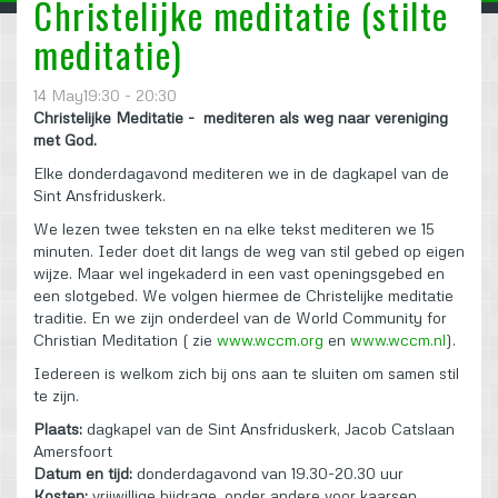
Christelijke meditatie (stilte
meditatie)
14 May19:30 - 20:30
Christelijke Meditatie - mediteren als weg naar vereniging
met God.
Elke donderdagavond mediteren we in de dagkapel van de
Sint Ansfriduskerk.
We lezen twee teksten en na elke tekst mediteren we 15
minuten. Ieder doet dit langs de weg van stil gebed op eigen
wijze. Maar wel ingekaderd in een vast openingsgebed en
een slotgebed. We volgen hiermee de Christelijke meditatie
traditie. En we zijn onderdeel van de World Community for
Christian Meditation ( zie
www.wccm.org
en
www.wccm.nl
).
Iedereen is welkom zich bij ons aan te sluiten om samen stil
te zijn.
Plaats:
dagkapel van de Sint Ansfriduskerk, Jacob Catslaan
Amersfoort
Datum en tijd:
donderdagavond van 19.30-20.30 uur
Kosten:
vrijwillige bijdrage, onder andere voor kaarsen