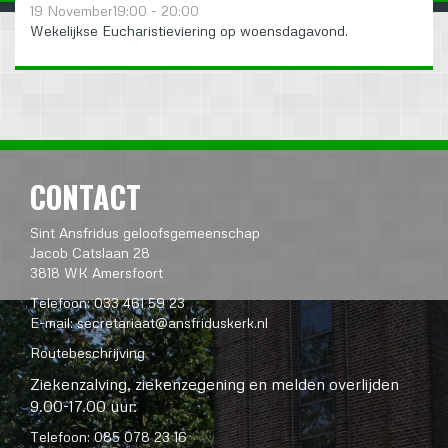
19 November19:00 - 20:00
Wekelijkse Eucharistieviering op woensdagavond.
CONTACT
Sint Ansfridus geloofsgemeenschap
Jacob Catslaan 28
3818 WK Amersfoort
Telefoon: 033 461 59 23
E-mail:
secretariaat@ansfriduskerk.nl
Routebeschrijving
Ziekenzalving, ziekenzegening en melden overlijden
9.00-17.00 uur:
Telefoon: 085 078 23 16