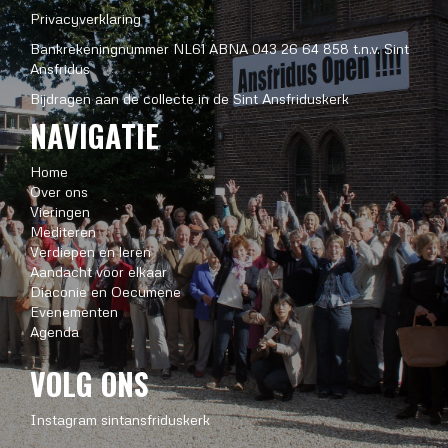
Privacyverklaring
Bankrekeningnummer NL61 ABNA 043 26 64 858 t.n.v. Sint
Ansfridus
Bijdragen aan de collecte in de Sint Ansfriduskerk
NAVIGATIE
Home
Over ons
Vieringen
Mediteren
Verdiepen en leren
Aandacht voor elkaar
Diaconie en Oecumene
Evenementen
Agenda
VOLG ONS
Instagram sintansfriduskerk