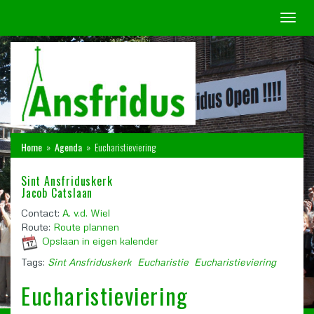
Toggl
naviga
Home
»
Agenda
»
Eucharistieviering
Sint Ansfriduskerk
Jacob Catslaan
Contact:
A. v.d. Wiel
Route:
Route plannen
Opslaan in eigen kalender
Tags:
Sint Ansfriduskerk
Eucharistie
Eucharistieviering
Eucharistieviering