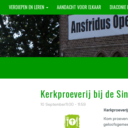
N
VERDIEPEN EN LEREN
AANDACHT VOOR ELKAAR
DIACONIE
Kerkproeverij bij de Si
10 September11:00 - 11:59
Kerkproeverij
Kom proeven 
geloofsgemee