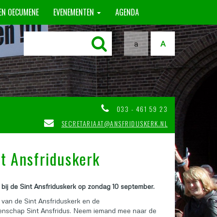
 EN OECUMENE
EVENEMENTEN
AGENDA
a
A
033 - 461 59 23
SECRETARIAAT@ANSFRIDUSKERK.NL
nt Ansfriduskerk
 bij de Sint Ansfriduskerk op zondag 10 september.
van de Sint Ansfriduskerk en de
nschap Sint Ansfridus. Neem iemand mee naar de