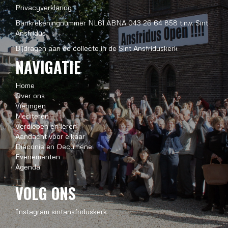
Privacyverklaring
Bankrekeningnummer NL61 ABNA 043 26 64 858 t.n.v. Sint
Ansfridus
Bijdragen aan de collecte in de Sint Ansfriduskerk
NAVIGATIE
Home
Over ons
Vieringen
Mediteren
Verdiepen en leren
Aandacht voor elkaar
Diaconie en Oecumene
Evenementen
Agenda
VOLG ONS
Instagram sintansfriduskerk