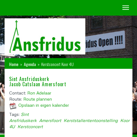
Toggl
naviga
Home
»
Agenda
»
Kerstconcert Koor 4U
Sint Ansfriduskerk
Jacob Catslaan Amersfoort
Contact:
Ron Adelaar
Route:
Route plannen
Opslaan in eigen kalender
Tags:
Sint
Ansfriduskerk
Amersfoort
Kerststallententoonstelling
Koor
4U
Kerstconcert