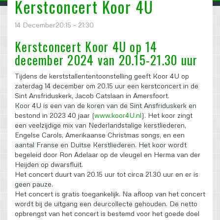
Kerstconcert Koor 4U
14 December20:15 - 21:30
Kerstconcert Koor 4U op 14
december 2024 van 20.15-21.30 uur
Tijdens de kerststallententoonstelling geeft Koor 4U op
zaterdag 14 december om 20.15 uur een kerstconcert in de
Sint Ansfriduskerk, Jacob Catslaan in Amersfoort.
Koor 4U is een van de koren van de Sint Ansfriduskerk en
bestond in 2023 40 jaar (
www.koor4U.nl
). Het koor zingt
een veelzijdige mix van Nederlandstalige kerstliederen,
Engelse Carols, Amerikaanse Christmas songs, en een
aantal Franse en Duitse Kerstliederen. Het koor wordt
begeleid door Ron Adelaar op de vleugel en Herma van der
Heijden op dwarsfluit.
Het concert duurt van 20.15 uur tot circa 21.30 uur en er is
geen pauze.
Het concert is gratis toegankelijk. Na afloop van het concert
wordt bij de uitgang een deurcollecte gehouden. De netto
opbrengst van het concert is bestemd voor het goede doel