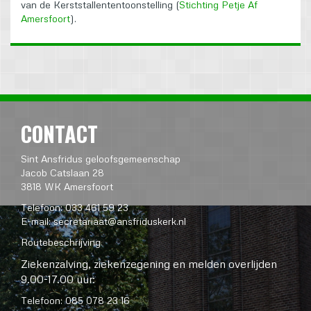
van de Kerststallententoonstelling (
Stichting Petje Af
Amersfoort
).
CONTACT
Sint Ansfridus geloofsgemeenschap
Jacob Catslaan 28
3818 WK Amersfoort
Telefoon: 033 461 59 23
E-mail:
secretariaat@ansfriduskerk.nl
Routebeschrijving
Ziekenzalving, ziekenzegening en melden overlijden
9.00-17.00 uur:
Telefoon: 085 078 23 16