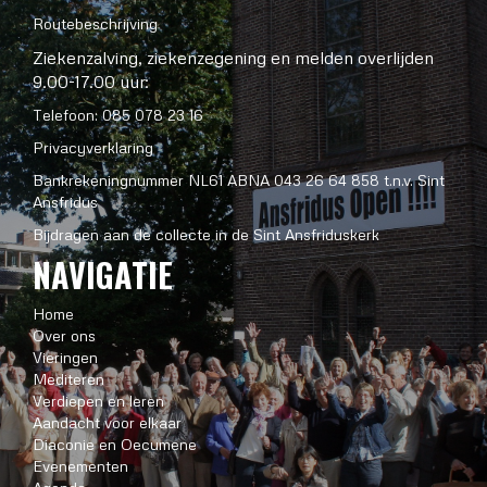
Routebeschrijving
Ziekenzalving, ziekenzegening en melden overlijden
9.00-17.00 uur:
Telefoon: 085 078 23 16
Privacyverklaring
Bankrekeningnummer NL61 ABNA 043 26 64 858 t.n.v. Sint
Ansfridus
Bijdragen aan de collecte in de Sint Ansfriduskerk
NAVIGATIE
Home
Over ons
Vieringen
Mediteren
Verdiepen en leren
Aandacht voor elkaar
Diaconie en Oecumene
Evenementen