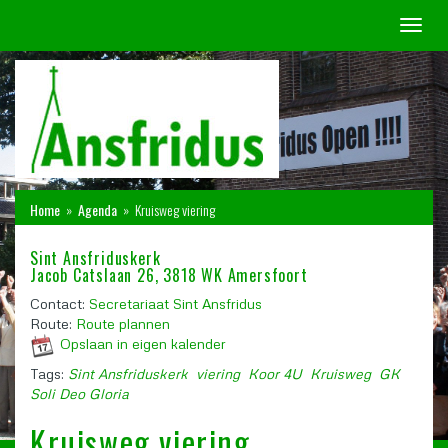
Toggl
naviga
Home
»
Agenda
»
Kruisweg viering
Sint Ansfriduskerk
Jacob Catslaan 26, 3818 WK Amersfoort
Contact:
Secretariaat Sint Ansfridus
Route:
Route plannen
Opslaan in eigen kalender
Tags:
Sint Ansfriduskerk
viering
Koor 4U
Kruisweg
GK
Soli Deo Gloria
Kruisweg viering