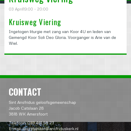
03 April19:00 - 20:00
Kruisweg Viering
Ingetogen liturgie met zang van Koor 4U en leden van
Gemengd Koor Soli Deo Gloria. Voorganger is Arie van de
Wiel.
CONTACT
Sint Ansfridus geloofsgemeenschap
Jacob Catslaan 28
3818 WK Amersfoort
Telefoon: 033 461 59 23
E-mail:
secretariaat@ansfriduskerk.nl