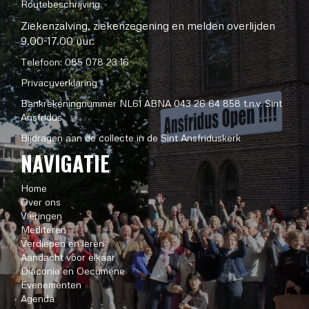
Routebeschrijving
Ziekenzalving, ziekenzegening en melden overlijden
9.00-17.00 uur:
Telefoon: 085 078 23 16
Privacyverklaring
Bankrekeningnummer NL61 ABNA 043 26 64 858 t.n.v. Sint
Ansfridus
Bijdragen aan de collecte in de Sint Ansfriduskerk
NAVIGATIE
Home
Over ons
Vieringen
Mediteren
Verdiepen en leren
Aandacht voor elkaar
Diaconie en Oecumene
Evenementen
Agenda