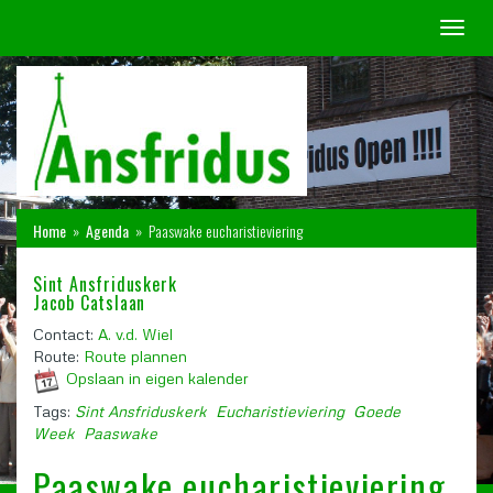
Toggl
naviga
Home
»
Agenda
»
Paaswake eucharistieviering
Sint Ansfriduskerk
Jacob Catslaan
Contact:
A. v.d. Wiel
Route:
Route plannen
Opslaan in eigen kalender
Tags:
Sint Ansfriduskerk
Eucharistieviering
Goede
Week
Paaswake
Paaswake eucharistieviering