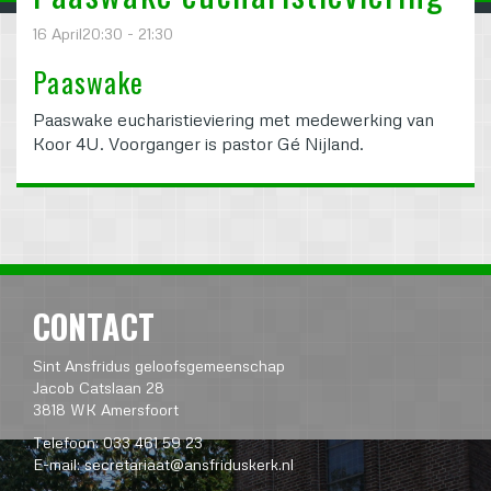
16 April20:30 - 21:30
Paaswake
Paaswake eucharistieviering met medewerking van
Koor 4U. Voorganger is pastor Gé Nijland.
CONTACT
Sint Ansfridus geloofsgemeenschap
Jacob Catslaan 28
3818 WK Amersfoort
Telefoon: 033 461 59 23
E-mail:
secretariaat@ansfriduskerk.nl