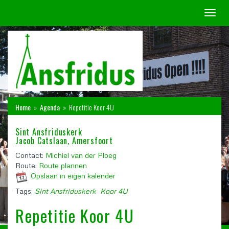
Toggl
naviga
Home
»
Agenda
»
Repetitie Koor 4U
Sint Ansfriduskerk
Jacob Catslaan, Amersfoort
Contact:
Michiel van der Ploeg
Route:
Route plannen
Opslaan in eigen kalender
Tags:
Sint Ansfriduskerk
Koor 4U
Repetitie Koor 4U