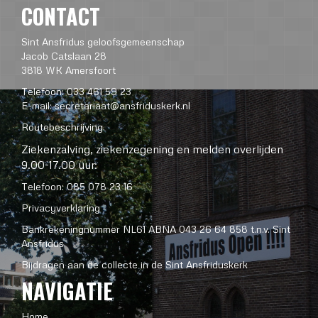
CONTACT
Sint Ansfridus geloofsgemeenschap
Jacob Catslaan 28
3818 WK Amersfoort
Telefoon: 033 461 59 23
E-mail:
secretariaat@ansfriduskerk.nl
Routebeschrijving
Ziekenzalving, ziekenzegening en melden overlijden
9.00-17.00 uur:
Telefoon: 085 078 23 16
Privacyverklaring
Bankrekeningnummer NL61 ABNA 043 26 64 858 t.n.v. Sint
Ansfridus
Bijdragen aan de collecte in de Sint Ansfriduskerk
NAVIGATIE
Home