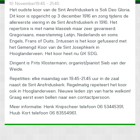
10 November19:45 - 21:45
Het oudste koor van de Sint Ansfriduskerk is Soli Deo Gloria.
Dit koor is opgericht op 3 december 1916 en zong tijdens de
allereerste viering in de Sint Ansfriduskerk in 1916. Het
repertoire is met name klassiek maar zeer gevarieerd:
Gregoriaans, meerstemmig Latijn, Nederlands en soms
Engels, Frans of Duits. Intussen is het koor gefuseerd met
het Gemengd Koor van de Sint Josephkerk in
Hooglanderveen. Het koor heet nu GK SDG.
Dirigent is Frits Klostermann, organist/pianist Sieb van der
Weide.
Repetities: elke maandag van 19.45-21.45 uur in de zaal
naast de Sint Ansfriduskerk. Regelmatig repeteert het koor
ook in Hooglanderveen. Nieuwe leden zijn van harte welkom!
Graag eerst even bellen naar een contactpersoon.
Meer informatie: Henk Knipscheer telefoon 06 53445391,
Huub Kort telefoon 06 83554961.