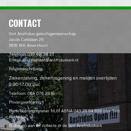
CONTACT
Sint Ansfridus geloofsgemeenschap
Jacob Catslaan 28
3818 WK Amersfoort
Telefoon: 033 461 59 23
E-mail:
secretariaat@ansfriduskerk.nl
Routebeschrijving
Ziekenzalving, ziekenzegening en melden overlijden
9.00-17.00 uur:
Telefoon: 085 078 23 16
Privacyverklaring
Bankrekeningnummer NL61 ABNA 043 26 64 858 t.n.v. Sint
Ansfridus
Bijdragen aan de collecte in de Sint Ansfriduskerk