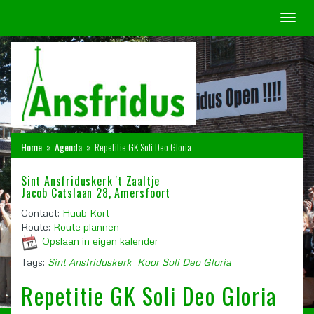
Toggl
naviga
Home
»
Agenda
»
Repetitie GK Soli Deo Gloria
Sint Ansfriduskerk 't Zaaltje
Jacob Catslaan 28, Amersfoort
Contact:
Huub Kort
Route:
Route plannen
Opslaan in eigen kalender
Tags:
Sint Ansfriduskerk
Koor Soli Deo Gloria
Repetitie GK Soli Deo Gloria