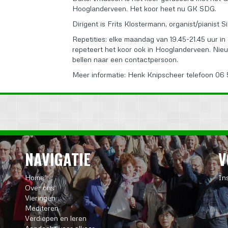
Hooglanderveen. Het koor heet nu GK SDG.
Dirigent is Frits Klostermann, organist/pianist 
Repetities: elke maandag van 19.45-21.45 uur in
repeteert het koor ook in Hooglanderveen. Nieu
bellen naar een contactpersoon.
Meer informatie: Henk Knipscheer telefoon 06
NAVIGATIE
V
Home
In
Over ons
Vieringen
Mediteren
Verdiepen en leren