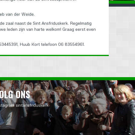
Sieb van der Weide.
 de zaal naast de Sint Ansfriduskerk. Regelmatig
we leden zijn van harte welkom! Graag eerst even
 53445391, Huub Kort telefoon 06 83554961.
OLG ONS
stagram sintansfriduskerk