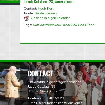
Jacob Catslaan 28, Amersfoort
Contact:
Huub Kort
Route:
Route plannen
Opslaan in eigen kalender
Tags:
Sint Ansfriduskerk
Koor Soli Deo Gloria
CONTACT
Sint Ansfridus geloofsgemeenschap
Jacob Catslaan 28
3818 WK Amersfoort
Telefoon: 033 461 59 23
E-mail:
secretariaat@ansfriduskerk.nl