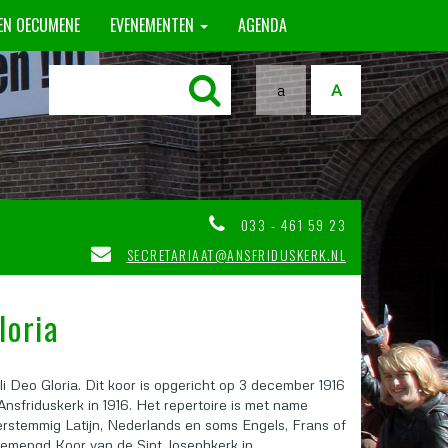
 EN OECUMENE
EVENEMENTEN
AGENDA
a
A
033 - 461 59 23
SECRETARIAAT@ANSFRIDUSKERK.NL
loria
i Deo Gloria. Dit koor is opgericht op 3 december 1916
 Ansfriduskerk in 1916. Het repertoire is met name
erstemmig Latijn, Nederlands en soms Engels, Frans of
Gemengd Koor van de Sint Josephkerk in