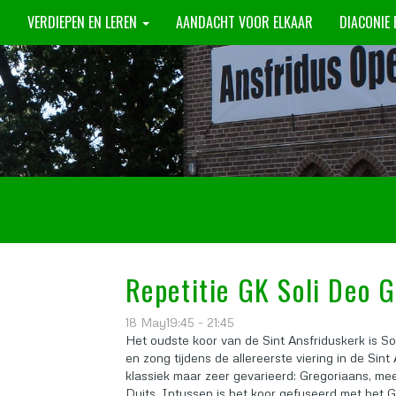
N
VERDIEPEN EN LEREN
AANDACHT VOOR ELKAAR
DIACONIE
Repetitie GK Soli Deo G
18 May19:45 - 21:45
Het oudste koor van de Sint Ansfriduskerk is Sol
en zong tijdens de allereerste viering in de Sint
klassiek maar zeer gevarieerd: Gregoriaans, me
Duits. Intussen is het koor gefuseerd met het 