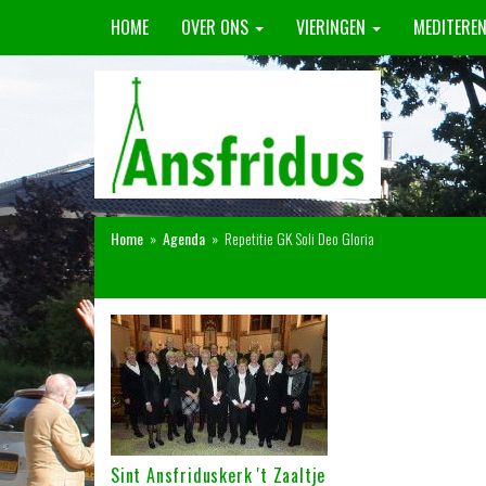
HOME
OVER ONS
VIERINGEN
MEDITERE
Home
»
Agenda
»
Repetitie GK Soli Deo Gloria
Sint Ansfriduskerk 't Zaaltje