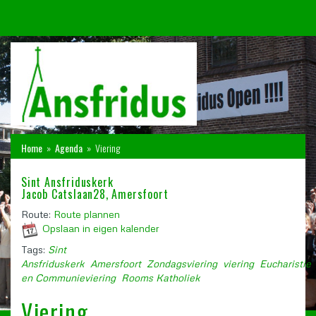
Home
»
Agenda
»
Viering
Sint Ansfriduskerk
Jacob Catslaan28, Amersfoort
Route:
Route plannen
Opslaan in eigen kalender
Tags:
Sint
Ansfriduskerk
Amersfoort
Zondagsviering
viering
Eucharistie
en Communieviering
Rooms Katholiek
Viering