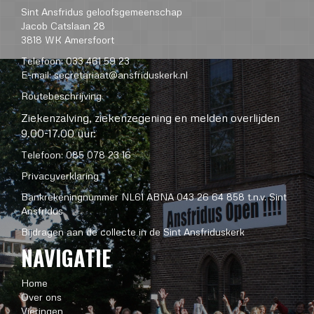
Sint Ansfridus geloofsgemeenschap
Jacob Catslaan 28
3818 WK Amersfoort
Telefoon: 033 461 59 23
E-mail:
secretariaat@ansfriduskerk.nl
Routebeschrijving
Ziekenzalving, ziekenzegening en melden overlijden
9.00-17.00 uur:
Telefoon: 085 078 23 16
Privacyverklaring
Bankrekeningnummer NL61 ABNA 043 26 64 858 t.n.v. Sint
Ansfridus
Bijdragen aan de collecte in de Sint Ansfriduskerk
NAVIGATIE
Home
Over ons
Vieringen