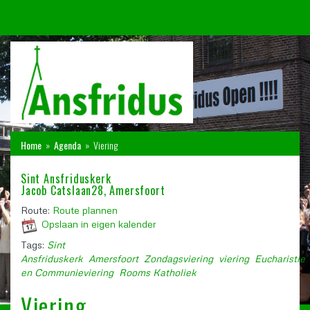
Home
»
Agenda
»
Viering
Sint Ansfriduskerk
Jacob Catslaan28, Amersfoort
Route:
Route plannen
Opslaan in eigen kalender
Tags:
Sint
Ansfriduskerk
Amersfoort
Zondagsviering
viering
Eucharistie
en Communieviering
Rooms Katholiek
Viering