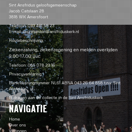
Sint Ansfridus geloofsgemeenschap
Jacob Catslaan 28
3818 WK Amersfoort
Telefoon: 033 461 59 23
E-mail:
secretariaat@ansfriduskerk.nl
Routebeschrijving
Ziekenzalving, ziekenzegening en melden overlijden
9.00-17.00 uur:
Telefoon: 085 078 23 16
Privacyverklaring
Bankrekeningnummer NL61 ABNA 043 26 64 858 t.n.v. Sint
Ansfridus
Bijdragen aan de collecte in de Sint Ansfriduskerk
NAVIGATIE
Home
Over ons
Vieringen