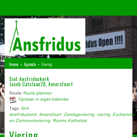
Home
»
Agenda
»
Viering
Sint Ansfriduskerk
Jacob Catslaan28, Amersfoort
Route:
Route plannen
Opslaan in eigen kalender
Tags:
Sint
Ansfriduskerk
Amersfoort
Zondagsviering
viering
Eucharistie
en Communieviering
Rooms Katholiek
Viering