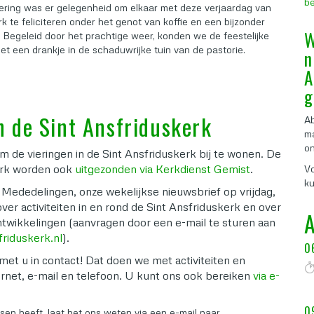
be
iering was er gelegenheid om elkaar met deze verjaardag van
k te feliciteren onder het genot van koffie en een bijzonder
W
e. Begeleid door het prachtige weer, konden we de feestelijke
et een drankje in de schaduwrijke tuin van de pastorie.
n
A
g
 de Sint Ansfriduskerk
Ab
ma
on
 de vieringen in de Sint Ansfriduskerk bij te wonen. De
kerk worden ook
uitgezonden via Kerkdienst Gemist
.
Vo
ku
 Mededelingen, onze wekelijkse nieuwsbrief op vrijdag,
over activiteiten in en rond de Sint Ansfriduskerk en over
ntwikkelingen (aanvragen door een e-mail te sturen aan
friduskerk.nl
).
0
met u in contact! Dat doen we met activiteiten en
ternet, e-mail en telefoon. U kunt ons ook bereiken
via e-
0
sen heeft, laat het ons weten via een e-mail naar