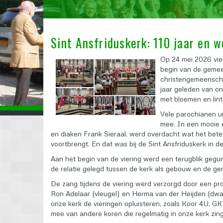
Sint Ansfriduskerk: 110 jaar en we
Op 24 mei 2026 vie
begin van de gemeen
christengemeenscha
jaar geleden van on
met bloemen en lin
Vele parochianen u
mee. In een mooie 
en diaken Frank Sieraal, werd overdacht wat het bet
voortbrengt. En dat was bij de Sint Ansfriduskerk in de
Aan het begin van de viering werd een terugblik gegu
de relatie gelegd tussen de kerk als gebouw en de g
De zang tijdens de viering werd verzorgd door een pr
Ron Adelaar (vleugel) en Herma van der Heijden (dwars
onze kerk de vieringen opluisteren, zoals Koor 4U, G
mee van andere koren die regelmatig in onze kerk zin