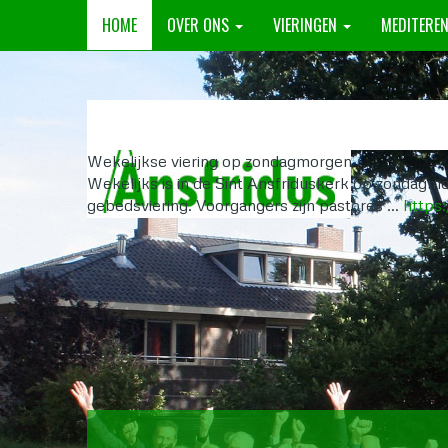
HOME
OVER ONS
VIERINGEN
MEDITERE
Wekelijkse viering op zondagmorgen
Wekelijks is in de Sint Ansfriduskerk op zondagmo
gebedsviering. Voorgangers zijn pastores …
https: