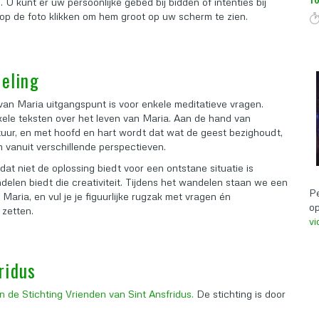
 U kunt er uw persoonlijke gebed bij bidden of intenties bij
op de foto klikken om hem groot op uw scherm te zien.
eling
an Maria uitgangspunt is voor enkele meditatieve vragen.
nkele teksten over het leven van Maria. Aan de hand van
atuur, en met hoofd en hart wordt dat wat de geest bezighoudt,
n vanuit verschillende perspectieven.
at niet de oplossing biedt voor een ontstane situatie is
andelen biedt die creativiteit. Tijdens het wandelen staan we een
Pe
on Maria, en vul je je figuurlijke rugzak met vragen én
op
 zetten.
vi
ridus
 de Stichting Vrienden van Sint Ansfridus.
De stichting is door