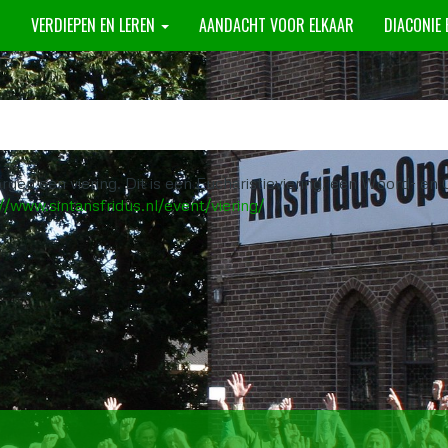
N
VERDIEPEN EN LEREN
AANDACHT VOOR ELKAAR
DIACONIE
rgen een viering. Dit is een Eucharistieviering, een Woord- e
//www.sintansfridus.nl/event/viering/