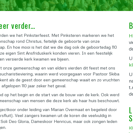
er verder...
B
rden we het Pinksterfeest. Met Pinksteren markeren we het
H
schap rond Christus, feitelijk de geboorte van onze
v
p. En hoe mooi is het dat we die dag ook de geboortedag 110
d
ze eigen Sint Ansfriduskerk konden vieren. In een feestelijk
U
ten versierde kerk kwamen we bijeen.
kl
it onze gemeenschap en van elders vierden dit feest met ons
eucharistieviering, waarin werd voorgegaan voor Pastoor Skiba
U
ekent als de geest door een gemeenschap waait en zo vruchten
n
 afgelopen 110 jaar zeker het geval.
t.
d
nd op het begin en de start van de bouw van de kerk. Ook werd
emeenschap van mensen die deze kerk als haar huis beschouwt.
L
ojectkoor onder leiding van Marian Overmaat en begeleid door
S
fluit). Veel zangers kwamen uit de koren die veelvuldig in
K Soli Deo Gloria, Dameskoor Henricus, maar ook zongen leden
gen.
Kl