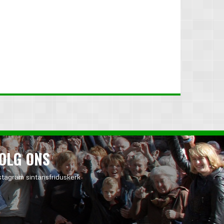
OLG ONS
stagram sintansfriduskerk