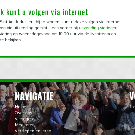
k kunt u volgen via internet
Sint Ansfriduskerk bij te wonen, kunt u deze volgen via internet.
en via uitzending gemist. Lees verder bij
uitzending vieringen
.
iering op woensdagavond om 19.00 uur via de livestream op
te bekijken.
NAVIGATIE
V
Home
In
Over ons
Vieringen
Mediteren
Verdiepen en leren