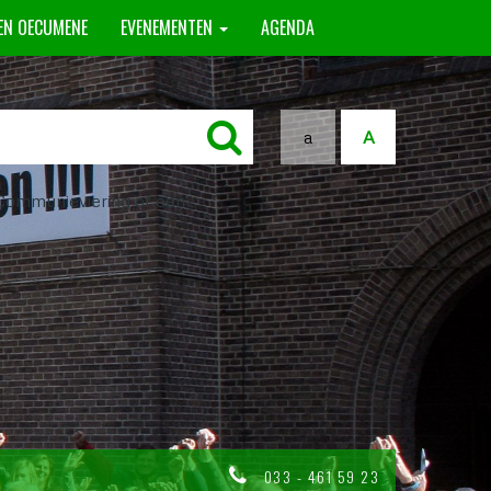
 EN OECUMENE
EVENEMENTEN
AGENDA
a
A
n Communieviering of een
033 - 461 59 23