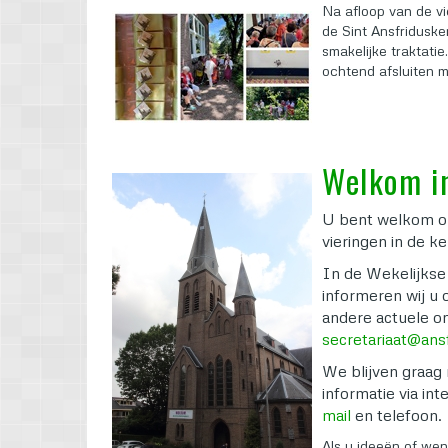
Na afloop van de v
de Sint Ansfridusker
smakelijke traktati
ochtend afsluiten m
Welkom in
U bent welkom om
vieringen in de 
In de Wekelijkse
informeren wij u 
andere actuele o
secretariaat@ans
We blijven graag 
informatie via in
mail
en telefoon.
Als u ideeën of wen