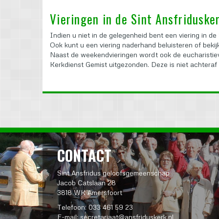
Vieringen in de Sint Ansfridusker
Indien u niet in de gelegenheid bent een viering in de 
Ook kunt u een viering naderhand beluisteren of bekijk
Naast de weekendvieringen wordt ook de eucharistiev
Kerkdienst Gemist uitgezonden. Deze is niet achteraf 
CONTACT
Sint Ansfridus geloofsgemeenschap
Jacob Catslaan 28
3818 WK Amersfoort
Telefoon: 033 461 59 23
E-mail:
secretariaat@ansfriduskerk.nl