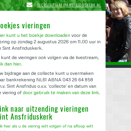
SECRETARIAAT@ANSFRIDUSKERK.NL
oekjes vieringen
ier kunt u het boekje downloaden
voor de
iering op zondag 2 augustus 2026 om 11.00 uur in
e Sint
Ansfriduskerk.
 kunt de vieringen ook volgen via de livestream,
ik dan hier
.
w bijdrage aan de collecte kunt u overmaken
aar bankrekening NL61 ABNA 043 26 64 858
n.v. Sint Ansfridus o.v.v. 'collecte' en datum van
e viering of
door gebruik te maken van deze link
.
ink naar uitzending vieringen
int Ansfriduskerk
ik hier als u de viering wilt volgen of na afloop wilt