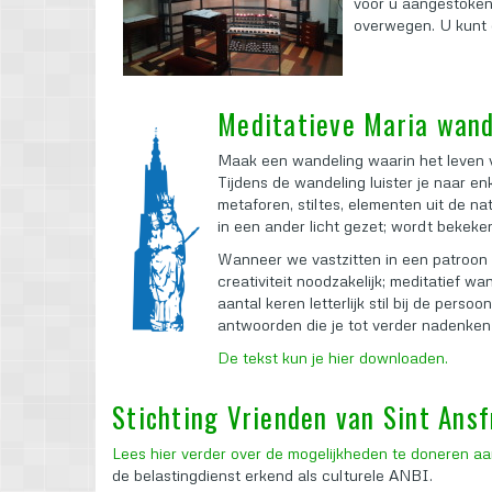
voor u aangestoken.
overwegen. U kunt 
Meditatieve Maria wand
Maak een wandeling waarin het leven v
Tijdens de wandeling luister je naar e
metaforen, stiltes, elementen uit de n
in een ander licht gezet; wordt bekeke
Wanneer we vastzitten in een patroon d
creativiteit noodzakelijk; meditatief w
aantal keren letterlijk stil bij de perso
antwoorden die je tot verder nadenken
De tekst kun je hier downloaden.
Stichting Vrienden van Sint Ansf
Lees hier verder over de mogelijkheden te doneren aan
de belastingdienst erkend als culturele ANBI.